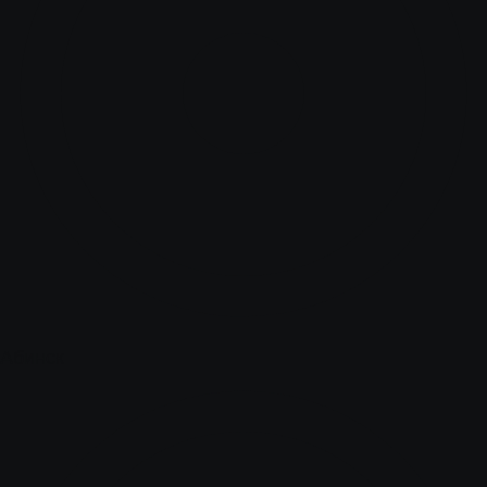
Абинск