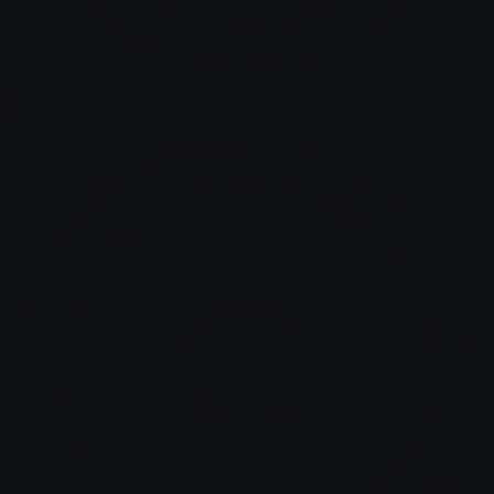
Артем