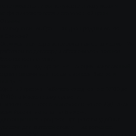
взвешиваются, и вы получаете оплату исходя
из фактического веса и оговоренной цены
Отзывы
Почему стоит выбрать нас для продажи волос
в Озерске?
Официальная зарегистрированная организация: Мы
работаем по договору и обеспечиваем полную
безопасность сделки.
Экспертная поддержка: Наш специализированный
отдел поможет вам продать волосы быстро и
выгодно.
Удобный график: Работаем ежедневно с 07:00 до
12:00 по Московскому времени.
Широкая сеть представительств: Более 230 точек по
всей России, включая
в Озерске
.
Дистанционная продажа: Предлагаем удобные
условия для жителей отдаленных регионов.
Бонус
до 3000 рублей
: Получите дополнительную