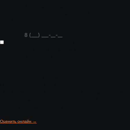
оплату при продаже волос в день обращения!
Оцените свои волосы прямо сейчас!
Имя
*
Город
Телефон
*
Я даю согласие на обработку своих персональных
данных в соответствии с
политикой
конфиденциальности
ОТПРАВИТЬ
Дополнительная выгода:
Оплачиваем такси до мастера
Даём 3000 рублей при продаже в день обращения
Оплачиваем любую стрижку на ваш выбор
Наши пункты приема натуральных волос:
Не нашли свой город?
Оценить онлайн →