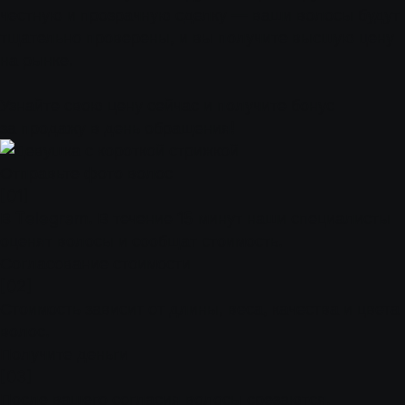
честную и прозрачную сделку — ваши волосы будут
тщательно проверены, и вы получите высшую цену
на рынке.
Узнайте свою цену сейчас и получите бонус
за продажу в день обращения!
Отправьте фото волос
[01]
В Telegram. В течение 15 минут наши специалисты
оценят волосы и сообщат стоимость.
Согласование стоимости
[02]
Стоимость зависит от длины, веса, качества и цвета
волос.
Получите деньги
[03]
После вашего согласия волосы срезаются,