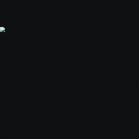
Узнайте свою цену сейчас и получите бонус
за продажу в день обращения!
Отправьте фото волос
[01]
В Telegram. В течение 15 минут наши специалисты
оценят волосы и сообщат стоимость.
Согласование стоимости
[02]
Стоимость зависит от длины, веса, качества и цвета
волос.
Получите деньги
[03]
После вашего согласия волосы срезаются,
взвешиваются, и вы получаете оплату исходя
из фактического веса и оговоренной цены