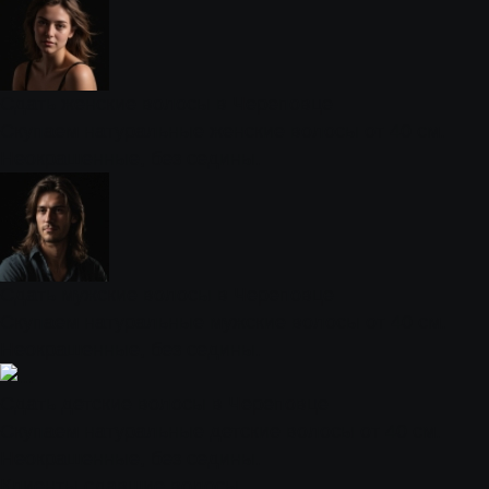
Сдать женские волосы в Череповце
Скупаем натуральные женские волосы от 40 см.
Неокрашенные, без седины.
Сдать мужские волосы в Череповце
Скупаем натуральные мужские волосы от 40 см.
Неокрашенные, без седины.
Сдать детские волосы в Череповце
Скупаем натуральные детские волосы от 40 см.
Неокрашенные, без седины.
Клиенты сдавшие волосы