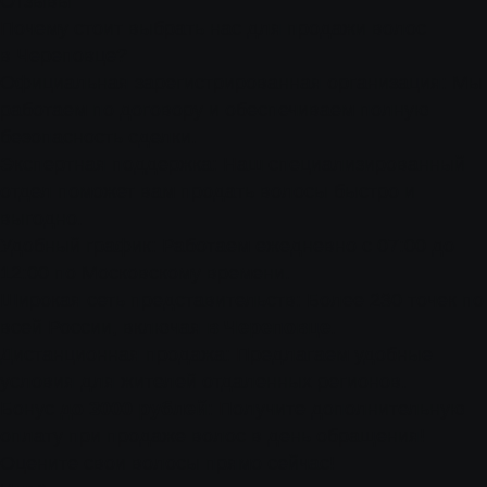
Отзывы
Почему стоит выбрать нас для продажи волос
в Череповце?
Официальная зарегистрированная организация: Мы
работаем по договору и обеспечиваем полную
безопасность сделки.
Экспертная поддержка: Наш специализированный
отдел поможет вам продать волосы быстро и
выгодно.
Удобный график: Работаем ежедневно с 07:00 до
12:00 по Московскому времени.
Широкая сеть представительств: Более 230 точек по
всей России, включая
в Череповце
.
Дистанционная продажа: Предлагаем удобные
условия для жителей отдаленных регионов.
Бонус
до 3000 рублей
: Получите дополнительную
оплату при продаже волос в день обращения!
Оцените свои волосы прямо сейчас!