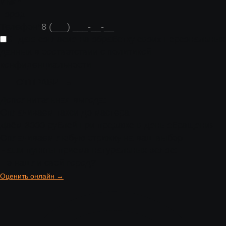
Имя
*
Город
Телефон
*
Я даю согласие на обработку своих персональных
данных в соответствии с
политикой
конфиденциальности
ОТПРАВИТЬ
Дополнительная выгода:
Оплачиваем такси до мастера
Даём 3000 рублей при продаже в день обращения
Оплачиваем любую стрижку на ваш выбор
Наши пункты приема натуральных волос:
Не нашли свой город?
Оценить онлайн →