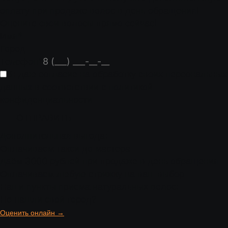
оплату при продаже волос в день обращения!
Оцените свои волосы прямо сейчас!
Имя
*
Город
Телефон
*
Я даю согласие на обработку своих персональных
данных в соответствии с
политикой
конфиденциальности
ОТПРАВИТЬ
Дополнительная выгода:
Оплачиваем такси до мастера
Даём 3000 рублей при продаже в день обращения
Оплачиваем любую стрижку на ваш выбор
Наши пункты приема натуральных волос:
Не нашли свой город?
Оценить онлайн →