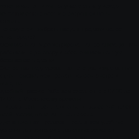
взвешиваются, и вы получаете оплату исходя
из фактического веса и оговоренной цены
Отзывы
Почему стоит выбрать нас для продажи волос
в Белгороде?
Официальная зарегистрированная организация: Мы
работаем по договору и обеспечиваем полную
безопасность сделки.
Экспертная поддержка: Наш специализированный
отдел поможет вам продать волосы быстро и
выгодно.
Удобный график: Работаем ежедневно с 07:00 до
12:00 по Московскому времени.
Широкая сеть представительств: Более 230 точек по
всей России, включая
в Белгороде
.
Дистанционная продажа: Предлагаем удобные
условия для жителей отдаленных регионов.
Бонус
до 3000 рублей
: Получите дополнительную