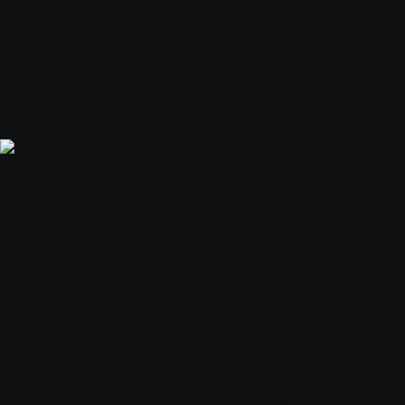
честную и прозрачную сделку — ваши волосы будут
тщательно проверены, и вы получите высшую цену
на рынке.
Узнайте свою цену сейчас и получите бонус
за продажу в день обращения!
Отправьте фото волос
[01]
В Telegram. В течение 15 минут наши специалисты
оценят волосы и сообщат стоимость.
Согласование стоимости
[02]
Стоимость зависит от длины, веса, качества и цвета
волос.
Получите деньги
[03]
После вашего согласия волосы срезаются,